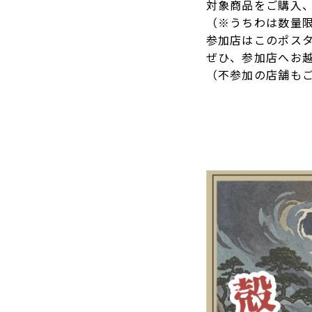
対象商品をご購入
（※うちわは数量
参加店はこのポス
ぜひ、参加店へお
（不参加の店舗も